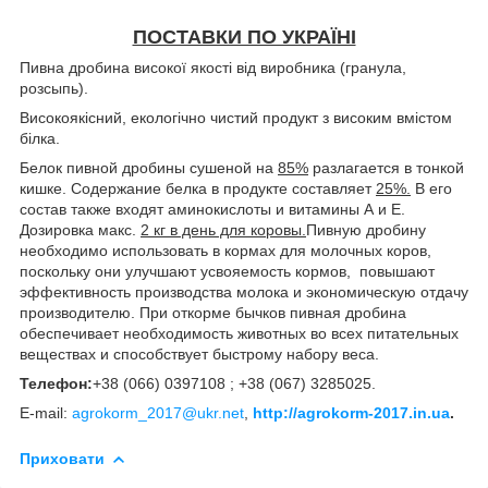
ПОСТАВКИ ПО УКРАЇНІ
Пивна дробина високої якості від виробника (гранула,
розсыпь).
Високоякісний, екологічно чистий продукт з високим вмістом
білка.
Белок пивной дробины сушеной на
85%
разлагается в тонкой
кишке. Содержание белка в продукте составляет
25%.
В его
состав также входят аминокислоты и витамины А и Е.
Дозировка макс.
2 кг
в день для коровы.
Пивную дробину
необходимо использовать в кормах для молочных коров,
поскольку они улучшают усвояемость кормов, повышают
эффективность производства молока и экономическую отдачу
производителю. При откорме бычков пивная дробина
обеспечивает необходимость животных во всех питательных
веществах и способствует быстрому набору веса.
Телефон:
+38 (066) 0397108 ; +38 (067) 3285025.
E-mail:
agrokorm_2017@ukr.net
,
http://agrokorm-2017.in.ua
.
Приховати