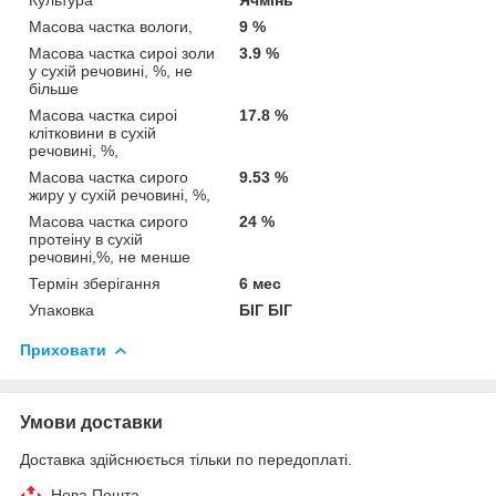
Масова частка вологи,
9 %
Масова частка сироi золи
3.9 %
у сухiй речовинi, %, не
більше
Масова частка сироi
17.8 %
клiтковини в сухiй
речовинi, %,
Масова частка сирого
9.53 %
жиру у сухiй речовинi, %,
Масова частка сирого
24 %
протеiну в сухiй
речовинi,%, не менше
Термін зберігання
6 мес
Упаковка
БІГ БІГ
Приховати
Умови доставки
Доставка здійснюється тільки по передоплаті.
Нова Пошта