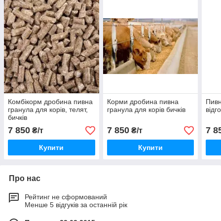
Комбікорм дробина пивна
Корми дробина пивна
Пивн
гранула для корів, телят,
гранула для корів бичків
відго
бичків
7 850
7 850
7 8
₴/т
₴/т
Купити
Купити
Про нас
Рейтинг не сформований
Менше 5 відгуків за останній рік