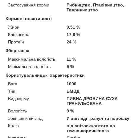
Застосування корми
Рибництво, Птахівництво,
Тваринництво
Кормові властивості
Жири
9.51 %
Клітковина
17.8 %
Протеїн
24 %
Зберігання
Максимальна вологість
11 %
Мінімальна вологість
9 %
Користувальницькі характеристики
Вага
1000
Тип
БМВД
Вид корму
ПИВНА ДРОБИНА СУХА
ГРАНУЛЬОВАНА
Вологість
9 %
Зовнішній вигляд
У вигляді гранул та порошку
Колір
вiд свiтло-жовтого до
темно-коричневого
Культура
Ячмінь