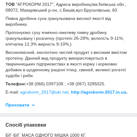
ТОВ
"АГРОКОРМ 2017", Адреса виробництва:Київська обл.,
08072, Макарівський р-он, с.Бишів,вул.Брусилівська, 60.
Пивна дробина суха гранульована високої якості від
виробника.
Пропонуємо суху ячмінно-хмелеву пивну дробину
гранульовану і розсипну (протеїн 26-28%; вологість 9-11%;
клітчатка 12,3% жирність 9-10%,).
Високоякісний, екологічно чистий продукт з високим вмістом
протеїну. Данний вид продукту використовується в
тваринницьких підприємствах в якості корму і кормових
добавок в щоденному раціоні птиці, свиней, великої рогатої
худоби і риби.
Телефон:
+38 (066) 0397108 ; +38 (067) 3285025.
E-mail:
agrokorm_2017@ukr.net
,
http://agrokorm-2017.in.ua
.
Приховати
Спосіб упаковки
БІГ-БІГ. МАСА ОДНОГО МІШКА 1000 КГ.