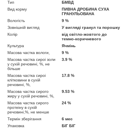
Тип
БМВД
Вид корму
ПИВНА ДРОБИНА СУХА
ГРАНУЛЬОВАНА
Вологість
9 %
Зовнішній вигляд
У вигляді гранул та порошку
Колір
вiд свiтло-жовтого до
темно-коричневого
Культура
Ячмінь
Масова частка вологи,
9 %
Масова частка сироi золи
3.9 %
у сухiй речовинi, %, не
більше
Масова частка сироi
17.8 %
клiтковини в сухiй
речовинi, %,
Масова частка сирого
9.53 %
жиру у сухiй речовинi, %,
Масова частка сирого
24 %
протеiну в сухiй
речовинi,%, не менше
Термін зберігання
6 мес
Упаковка
БІГ БІГ