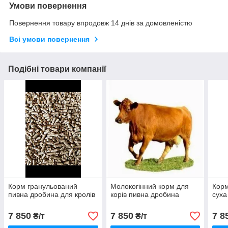
Умови повернення
Повернення товару впродовж 14 днів за домовленістю
Всі умови повернення
Подібні товари компанії
Корм гранульований
Молокогінний корм для
Корм
пивна дробина для кролів
корів пивна дробина
суха
7 850
7 850
7 8
₴/т
₴/т