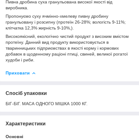
Пивна дробина суха гранульована високої якості від
виробника.
Пропонуємо суху ячмінно-хмелеву пивну дробину
гранульовану і розсипну (протеїн 26-28%; вологість 9-11%;
клітчатка 12,3% жирність 9-10%,).
Bисокоякісний, екологічно чистий продукт з високим вмістом
протеїну. Данний вид продукту використовується в
тваринницьких підприємствах в якості корму і кормових
добавок в щоденному раціоні птиці, свиней, великої рогатої
худоби і риби.
Приховати
Спосіб упаковки
БІГ-БІГ. МАСА ОДНОГО МІШКА 1000 КГ.
Характеристики
Основні