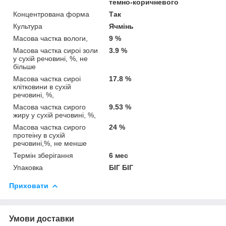
темно-коричневого
Концентрована форма
Так
Культура
Ячмінь
Масова частка вологи,
9 %
Масова частка сироi золи
3.9 %
у сухiй речовинi, %, не
більше
Масова частка сироi
17.8 %
клiтковини в сухiй
речовинi, %,
Масова частка сирого
9.53 %
жиру у сухiй речовинi, %,
Масова частка сирого
24 %
протеiну в сухiй
речовинi,%, не менше
Термін зберігання
6 мес
Упаковка
БІГ БІГ
Приховати
Умови доставки