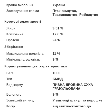
Країна виробник
Україна
Застосування корми
Птахівництво,
Тваринництво, Рибництво
Кормові властивості
Жири
9.51 %
Клітковина
17.8 %
Протеїн
24 %
Зберігання
Максимальна вологість
11 %
Мінімальна вологість
9 %
Користувальницькі характеристики
Вага
1000
Тип
БМВД
Вид корму
ПИВНА ДРОБИНА СУХА
ГРАНУЛЬОВАНА
Вологість
9 %
Зовнішній вигляд
У вигляді гранул та порошку
Колір
вiд свiтло-жовтого до