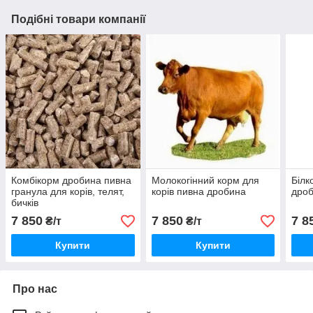
Подібні товари компанії
Комбікорм дробина пивна
Молокогінний корм для
Білк
гранула для корів, телят,
корів пивна дробина
дроб
бичків
7 850
7 850
7 8
₴/т
₴/т
Купити
Купити
Про нас