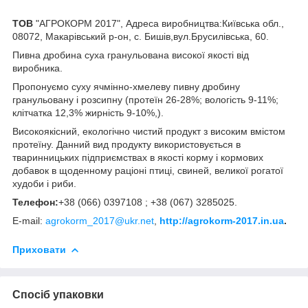
ТОВ
"АГРОКОРМ 2017", Адреса виробництва:Київська обл.,
08072, Макарівський р-он, с. Бишів,вул.Брусилівська, 60.
Пивна дробина суха гранульована високої якості від
виробника.
Пропонуємо суху ячмінно-хмелеву пивну дробину
гранульовану і розсипну (протеїн 26-28%; вологість 9-11%;
клітчатка 12,3% жирність 9-10%,).
Високоякісний, екологічно чистий продукт з високим вмістом
протеїну. Данний вид продукту використовується в
тваринницьких підприємствах в якості корму і кормових
добавок в щоденному раціоні птиці, свиней, великої рогатої
худоби і риби.
Телефон:
+38 (066) 0397108 ; +38 (067) 3285025.
E-mail:
agrokorm_2017@ukr.net
,
http://agrokorm-2017.in.ua
.
Приховати
Спосіб упаковки