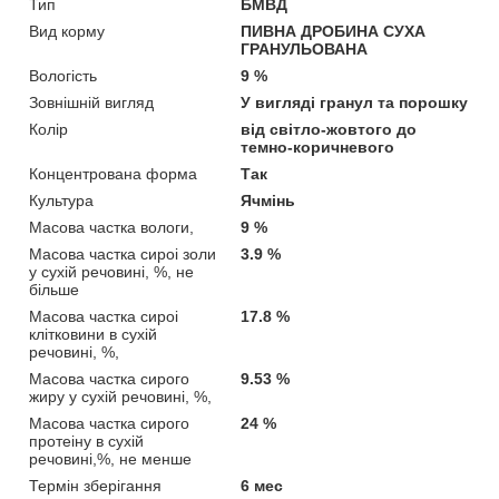
Тип
БМВД
Вид корму
ПИВНА ДРОБИНА СУХА
ГРАНУЛЬОВАНА
Вологість
9 %
Зовнішній вигляд
У вигляді гранул та порошку
Колір
вiд свiтло-жовтого до
темно-коричневого
Концентрована форма
Так
Культура
Ячмінь
Масова частка вологи,
9 %
Масова частка сироi золи
3.9 %
у сухiй речовинi, %, не
більше
Масова частка сироi
17.8 %
клiтковини в сухiй
речовинi, %,
Масова частка сирого
9.53 %
жиру у сухiй речовинi, %,
Масова частка сирого
24 %
протеiну в сухiй
речовинi,%, не менше
Термін зберігання
6 мес