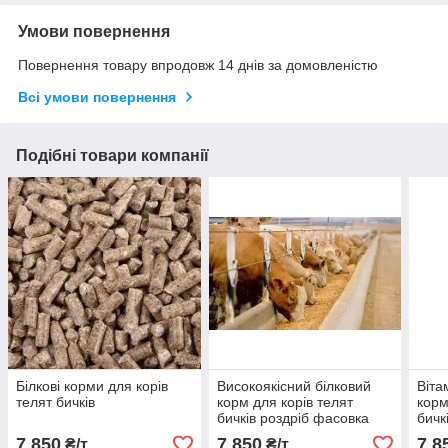
Умови повернення
Повернення товару впродовж 14 днів за домовленістю
Всі умови повернення
Подібні товари компанії
Білкові корми для корів
Високоякісний білковий
Віта
телят бичків
корм для корів телят
корм
бичків роздріб фасовка
бичк
гран
7 850
7 850
7 8
₴/т
₴/т