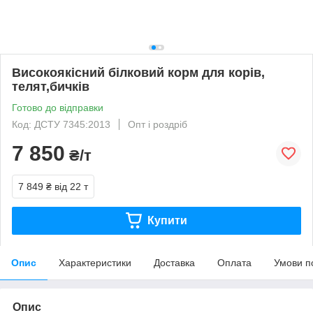
Високоякісний білковий корм для корів,
телят,бичків
Готово до відправки
Код: ДСТУ 7345:2013
Опт і роздріб
7 850
₴/т
7 849 ₴
від 22 т
Купити
Опис
Характеристики
Доставка
Оплата
Умови п
Опис