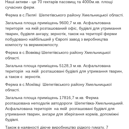
Наші активи - це 70 гектарів пасовищ та 4000м.кв. площі
сучасних ферм.
Ферма в с.Пиляї Шепетівського району Хмельницької області.
Загальна площа приміщень 9600,7 м.кв. Асфальтована
територія на якій розташований офіс, будівлі для утримання
тварин, будівля ангару, зернотік, також на території ферми
побудовано найбільший у Європі завод з виробництва
компосту та вермикомпосту.
Ферма в с.Вовківці Шепетівського району Хмельницької
області.
Загальна площа приміщень 5128,3 м.кв. Асфальтована
територія на якій розташовані будівлі для утримання тварин,
а також є зернотік.
Ферма в с.Мокіївці Шепетівського району Хмельницької
області.
Загальна площа приміщень 17816,7 м.кв. Ферма
розташована неподалік автодороги Шепетівка-Хмельницький.
Асфальтована територія на якій розташовані будівлі для
утримання тварин, ангари для зберігання кормів, допоміжні
будівлі.
Також в наявності діюче виробництво рідкого гумату, 7