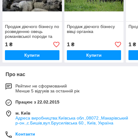
Продаж діючого бізнесу по
Продаж діючого бізнесу
Прод
розведенню овець
вівці органіка
романівської породи та
виробництва органічних
1
1
1
₴
₴
₴
добрив
Купити
Купити
Про нас
Рейтинг не сформований
Менше 5 відгуків за останній рік
Працює з 22.02.2015
м. Київ
Адреса виробництва:Київська обл.,08072.,Макарівський
р-он.,с.Бишів,вул.Брусилівська 60., Київ, Україна
Контакти