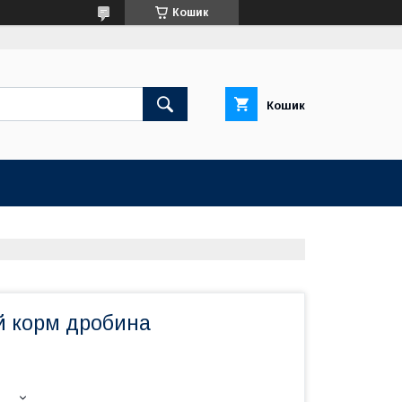
Кошик
Кошик
й корм дробина