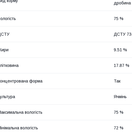
ид корму
дробина
ологість
75 %
ДСТУ
ДСТУ 73
Жири
9.51 %
літковина
17.87 %
онцентрована форма
Так
ультура
Ячмінь
аксимальна вологість
75 %
інімальна вологість
72 %