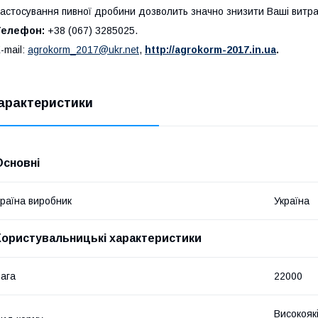
астосування пивної дробини дозволить значно знизити Ваші витра
Телефон:
+38 (067) 3285025.
-mail:
agrokorm_2017@ukr.net
,
http://agrokorm-2017.in.ua
.
арактеристики
Основні
раїна виробник
Україна
Користувальницькі характеристики
ага
22000
Високояк