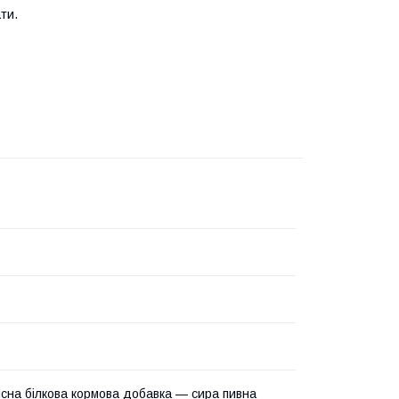
ти.
існа білкова кормова добавка — сира пивна