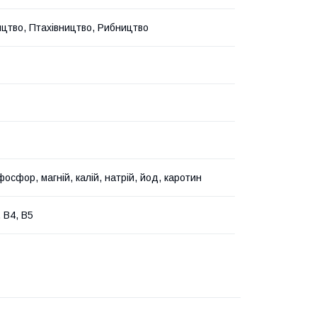
цтво, Птахівництво, Рибництво
фосфор, магній, калій, натрій, йод, каротин
, В4, В5