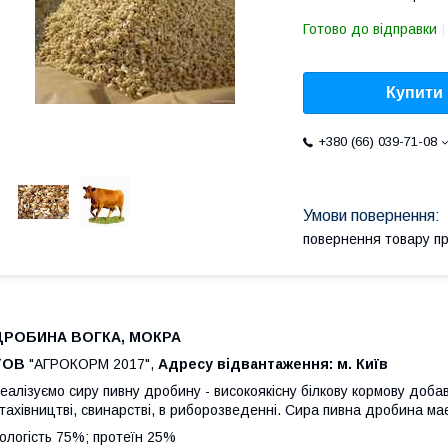
Готово до відправки
Купити
+380 (66) 039-71-08
повернення товару п
ДРОБИНА ВОГКА, МОКРА
ТОВ
"АГРОКОРМ 2017",
Адресу відвантаження: м. Київ
еалізуємо сиру пивну дробину - високоякісну білкову кормову доба
тахівництві, свинарстві, в риборозведенні. Сира пивна дробина має 
ологість 75%; протеїн 25%