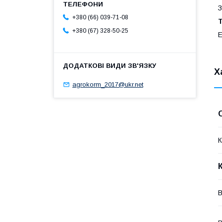
З
+380 (66) 039-71-08
+380 (67) 328-50-25
E
Х
agrokorm_2017@ukr.net
К
В