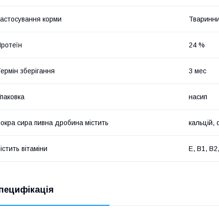
астосування корми
Тваринни
ротеїн
24 %
ермін зберігання
3 мес
паковка
насип
окра сира пивна дробина містить
кальцій, 
істить вітаміни
Е, В1, В2
пецифікація