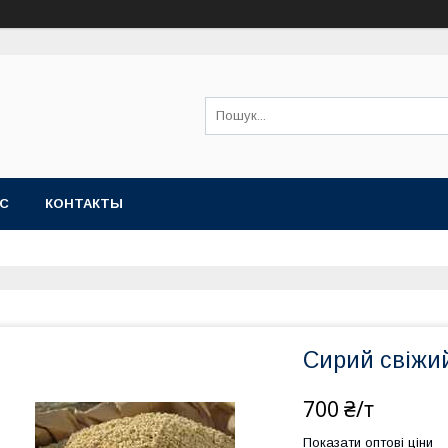
АС
КОНТАКТЫ
Сирий свіжи
700 ₴/т
Показати оптові ціни