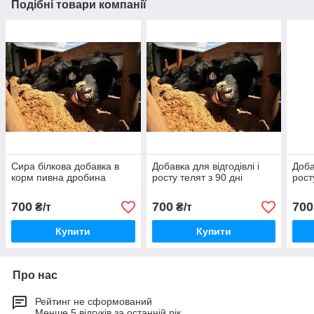
Подібні товари компанії
Сира білкова добавка в
Добавка для відгодівлі і
Доба
корм пивна дробина
росту телят з 90 дні
рост
700
700
700
₴/т
₴/т
Купити
Купити
Про нас
Рейтинг не сформований
Менше 5 відгуків за останній рік