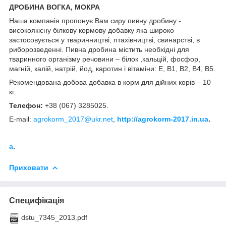
ДРОБИНА ВОГКА, МОКРА
Наша компанія пропонує Вам сиру пивну дробину -
високоякісну білкову кормову добавку яка широко
застосовується у тваринництві, птахівництві, свинарстві, в
риборозведенні. Пивна дробина містить необхідні для
тваринного організму речовини – білок ,кальцій, фосфор,
магній, калій, натрій, йод, каротин і вітаміни: Е, В1, В2, В4, В5.
Рекомендована добова добавка в корм для дійних корів – 10
кг.
Телефон:
+38 (067) 3285025.
E-mail:
agrokorm_2017@ukr.net
,
http://agrokorm-2017.in.ua
.
a
.
Приховати
Специфікація
dstu_7345_2013.pdf