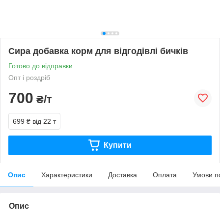
Сира добавка корм для відгодівлі бичків
Готово до відправки
Опт і роздріб
700
₴/т
699 ₴
від 22 т
Купити
Опис
Характеристики
Доставка
Оплата
Умови п
Опис