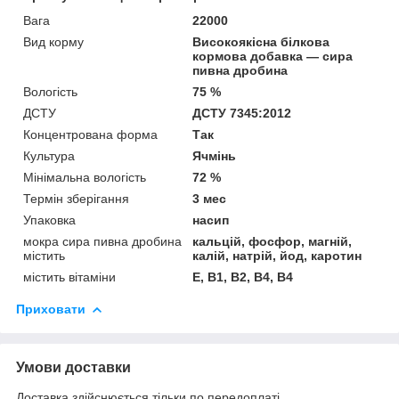
Вага
22000
Вид корму
Високоякісна білкова
кормова добавка — сира
пивна дробина
Вологість
75 %
ДСТУ
ДСТУ 7345:2012
Концентрована форма
Так
Культура
Ячмінь
Мінімальна вологість
72 %
Термін зберігання
3 мес
Упаковка
насип
мокра сира пивна дробина
кальцій, фосфор, магній,
містить
калій, натрій, йод, каротин
містить вітаміни
Е, В1, В2, В4, В4
Приховати
Умови доставки
Доставка здійснюється тільки по передоплаті.