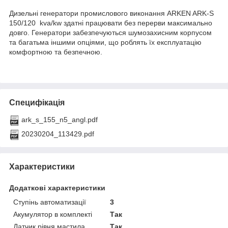
Дизельні генератори промислового виконання ARKEN ARK-S
150/120 kva/kw здатні працювати без перерви максимально
довго. Генератори забезпечуються шумозахисним корпусом
та багатьма іншими опціями, що роблять їх експлуатацію
комфортною та безпечною.
Специфікація
ark_s_155_n5_angl.pdf
20230204_113429.pdf
Характеристики
Додаткові характеристики
Ступінь автоматизації
3
Акумулятор в комплекті
Так
Датчик рівня мастила
Так