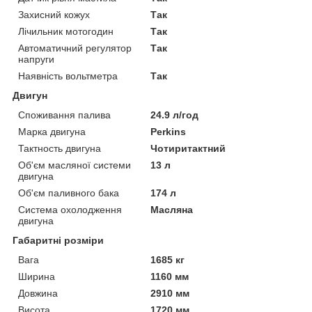
Захисний кожух
Так
Лічильник мотогодин
Так
Автоматичний регулятор
Так
напруги
Наявність вольтметра
Так
Двигун
Споживання палива
24.9 л/год
Марка двигуна
Perkins
Тактность двигуна
Чотиритактний
Об'єм масляної системи
13 л
двигуна
Об'єм паливного бака
174 л
Система охолодження
Масляна
двигуна
Габаритні розміри
Вага
1685 кг
Ширина
1160 мм
Довжина
2910 мм
Висота
1720 мм